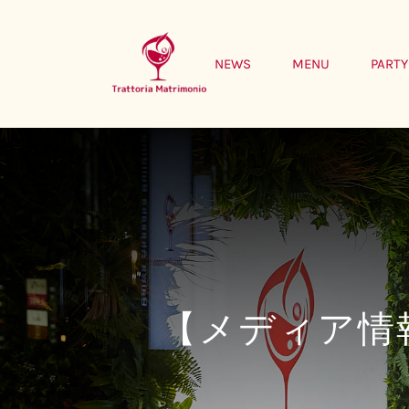
Skip
to
NEWS
MENU
PARTY
content
【メディア情