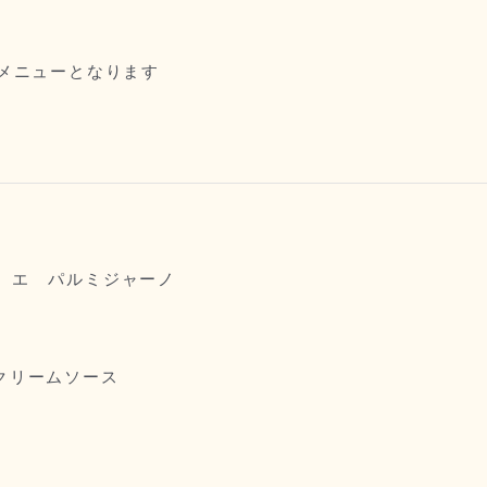
6のメニューとなります
 エ パルミジャーノ
クリームソース