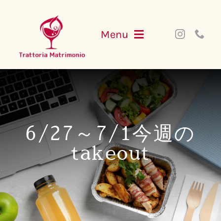
Skip
to
Menu
content
NEWS
MENU
6/27～7/1今週の
PARTY
takeout
ACCESS
WEB SHOP