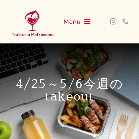
Skip
to
Menu
content
NEWS
MENU
4/25～5/6今週の
PARTY
takeout
ACCESS
WEB SHOP