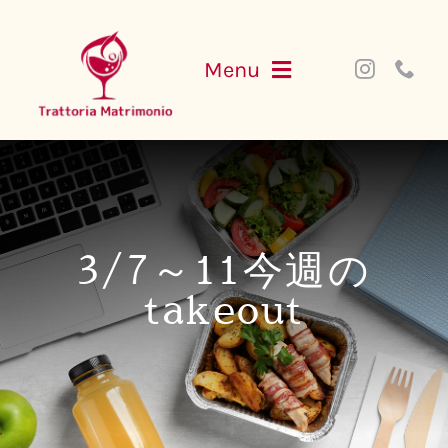
Skip
to
Menu
content
NEWS
MENU
3/7～11今週の
PARTY
takeout
ACCESS
WEB SHOP