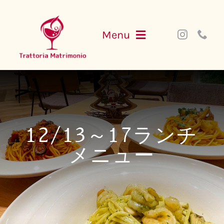
Skip
to
Menu
content
NEWS
MENU
12/13～17ランチ
PARTY
メニュー
ACCESS
WEB SHOP