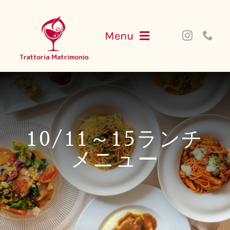
Skip
to
Menu
content
NEWS
MENU
10/11～15ランチ
PARTY
メニュー
ACCESS
WEB SHOP