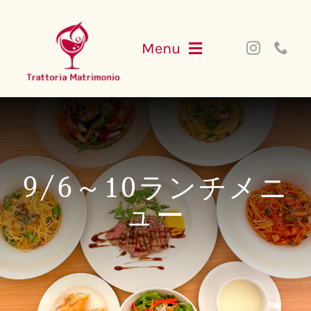
Skip
to
Menu
content
NEWS
MENU
9/6～10ランチメニ
PARTY
ュー
ACCESS
WEB SHOP