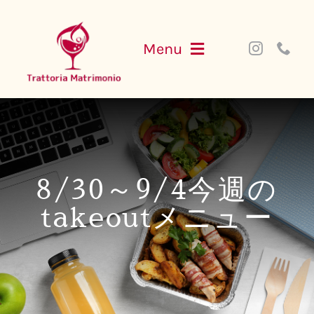
Skip
to
Menu
content
NEWS
MENU
8/30～9/4今週の
PARTY
takeoutメニュー
ACCESS
WEB SHOP