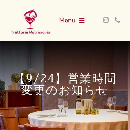
Skip
to
Menu
content
NEWS
MENU
【9/24】営業時間
PARTY
変更のお知らせ
ACCESS
WEB SHOP