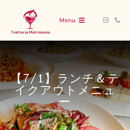
Skip
to
Menu
content
NEWS
MENU
【7/1】ランチ＆テ
PARTY
イクアウトメニュ
ー
ACCESS
WEB SHOP