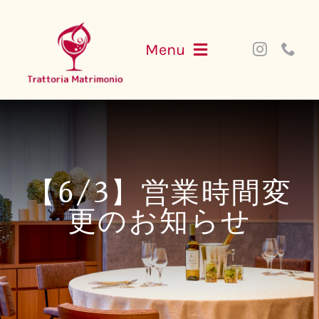
Skip
to
Menu
content
NEWS
MENU
【6/3】営業時間変
PARTY
更のお知らせ
ACCESS
WEB SHOP