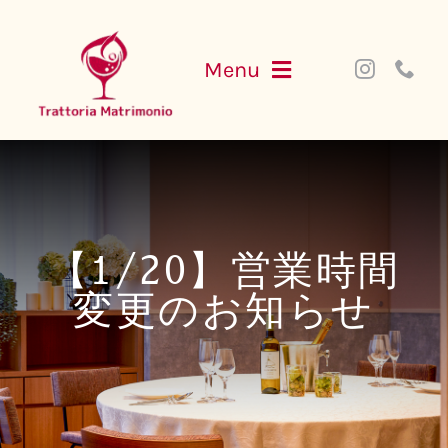
Skip
to
Menu
content
NEWS
MENU
【1/20】営業時間
PARTY
変更のお知らせ
ACCESS
WEB SHOP